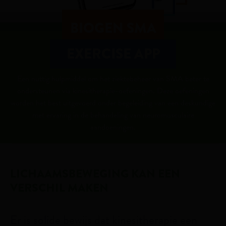
BIOGEN SMA
EXERCISE APP
Een nuttig hulpmiddel om het ziektebeheer van SMA beter te
ondersteunen via kinesitherapie-oefeningen. Deze oefeningen
worden het best uitgevoerd onder begeleiding van een deskundige
met ervaring in de behandeling van neuromusculaire
aandoeningen.
LICHAAMS­BEWEGING KAN EEN
VERSCHIL MAKEN
Er is solide bewijs dat kinesitherapie een