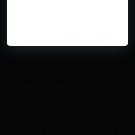
zorgverleners.
Biogen ondersteunt de officiële
behandelingsrichtlijnen voor SMA en
bevordert een multidisciplinaire aanpak als
een essentieel onderdeel van de zorg voor
personen met SMA.
De Belgische versie van de app werd
respectievelijk nagekeken door telkens 4
kinesitherapeuten en een arts van Belgische
Neuromusculaire Referentie Centra die
gespecialiseerd zijn in het opvolgen van
pediatrische en volwassen patiënten met