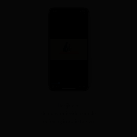
Bekijk een
demonstratievideo om de
oefening in actie te zien