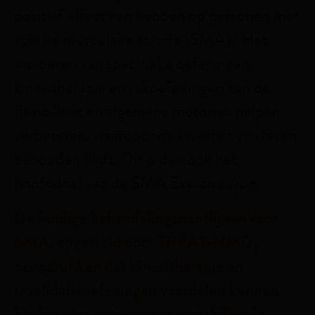
positief effect kan hebben op personen met
spinale musculaire atrofie (SMA).
Het
1
uitvoeren van specifieke oefeningen,
kinesitherapie en rekoefeningen kan de
flexibiliteit en algemene motoriek helpen
verbeteren, waardoor de kwaliteit van leven
behouden blijft. Dit is dan ook het
hoofddoel van de SMA Exercise App.
De huidige behandelingsrichtlijnen voor
SMA, opgesteld door TREAT-NMD,
benadrukken dat kinesitherapie en
revalidatieoefeningen voordelen kunnen
bieden voor patiënten in verschillende