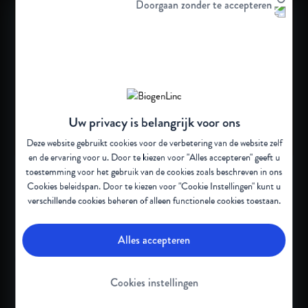
Doorgaan zonder te accepteren
progressieve
weerstandstrainingsoefeningen thuis
haalbaar, veilig en worden ze goed
verdragen door kinderen met SMA.
”
3
Uw privacy is belangrijk voor ons
Deze website gebruikt cookies voor de verbetering van de website zelf
en de ervaring voor u. Door te kiezen voor "Alles accepteren" geeft u
toestemming voor het gebruik van de cookies zoals beschreven in ons
Ontwikkeld door SMA-
Cookies beleidspan
. Door te kiezen voor "Cookie Instellingen" kunt u
kinesitherapeuten met inbreng
verschillende cookies beheren of alleen functionele cookies toestaan.
van personen met SMA
Alles accepteren
Ontwikkeld door gespecialiseerde SMA-
kinesitherapeuten in nauwe samenwerking
Cookies instellingen
met personen met SMA en hun