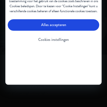
toestemming voor het gebruik van de cookies zoals beschreven in ons
Cookies beleidspan
. Door te kiezen voor "Cookie Instellingen" kunt u
verschillende cookies beheren of alleen functionele cookies toestaan.
Alles accepteren
Play
Cookies instellingen
Video
Toen Olivia anderhalf jaar oud was, kreeg ze de diagnose SMA
type 2. "Op dat moment kwamen er heel veel vragen op ons af,"
zegt papa Gunter. Uit die ervaring ontstond een missie: andere
gezinnen helpen. Via VZW Alehoppa ondersteunen ze families
met gelijkaardige uitdagingen.
Want met creativiteit en de juiste hulpmiddelen zijn er zoveel