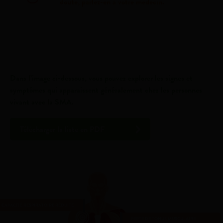
doute, parlez-en à votre médecin.
Dans l’image ci-dessous, vous pouvez explorer les signes et
symptômes qui apparaissent généralement chez les personnes
vivant avec la SMA.
Télécharger la liste en PDF
CAPACITÉ RESPIRATOIRE RÉDUITE
PERTE DE TONUS MUSCULAIRE