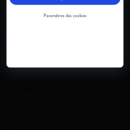
Faiblesse musculaire symétrique, généralement proximale, en
particulier au niveau des hanche et des épaules
Paramètres des cookies
Perte de masse musculaire et crampes musculaires
Troubles fonctionnels, notamment : incapacité à courir,
altération de la démarche, difficultés à se lever du sol et à
monter des escaliers
Difficultés à lever les bras au-dessus de la tête
Tremblements des mains
Fasciculations de la langue (contractions musculaires)
SYMPTÔMES OSSEUX
1,4
Malformations squelettiques (scoliose et luxation de la
hanche)
Contractures articulaires