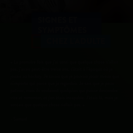
SIGNES ET
SYMPTÔMES
CHEZ L'ADULTE
« La première fois que j’ai senti que quelque chose n’allait
pas, j’avais peut-être treize ans, c'était à l’époque où je
jouais au hockey. Je savais que je pouvais jouer mieux que
n'importe qui parce que je regardais. Je sais que je peux
patiner, mais ils voulaient quelqu'un qui puisse descendre
vite et remonter, et j'en étais incapable. J'étais là, mais je
sentais que quelque chose n'allait pas. »
- Samuel