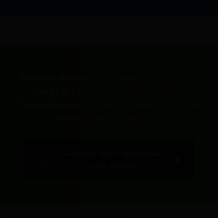
Beaucoup de choses ont changé dans la prise en
charge de l’amyotrophie spinale (SMA).
Demandez à votre médecin de vous orienter dès
aujourd'hui vers un spécialiste.
Comment faire diagnostiquer
votre maladie