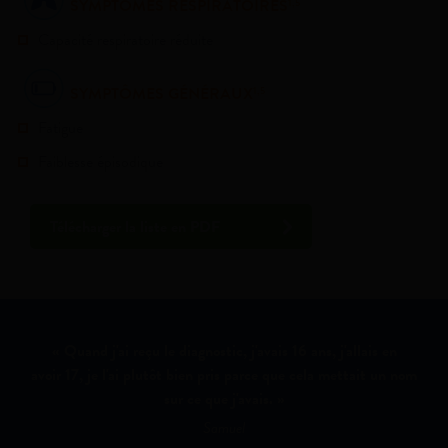
SYMPTÔMES RESPIRATOIRES
1,5
Capacité respiratoire réduite
SYMPTÔMES GÉNÉRAUX
1,5
Fatigue
Faiblesse épisodique
Télécharger la liste en PDF
« Quand j'ai reçu le diagnostic, j'avais 16 ans, j'allais en
avoir 17, je l'ai plutôt bien pris parce que cela mettait un nom
sur ce que j'avais. »
Samuel