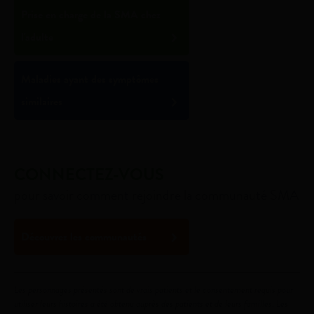
Prise en charge de la SMA chez
l'adulte
Maladies ayant des symptômes
L'image utilisée provient d'une banque de photos
similaires
CONNECTEZ-VOUS
pour savoir comment rejoindre la communauté SMA
Découvrez les communautés
Les personnages présentés sont de vrais patients et le consentement requis pour
utiliser leurs histoires a été obtenu auprès des patients et de leurs familles. Les