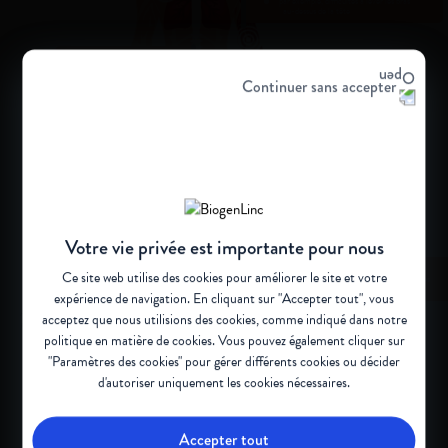
par exemple, difficultés à lever les bras
au-dessus de la tête
SCOLIOSE
courbure de la colonne
vertébrale
Continuer sans accepter
FAIBLESSE DU HAUT DES BRAS ET
DES JAMBES
surtout au niveau des hanches et des
épaules
Votre vie privée est importante pour nous
PERTE DE TONUS MUSCULAIRE
Ce site web utilise des cookies pour améliorer le site et votre
par exemple, difficultés à courir ou à monter des
escaliers
expérience de navigation. En cliquant sur "Accepter tout", vous
Adapté de
acceptez que nous utilisions des cookies, comme indiqué dans notre
Montes J, 2020
1
politique en matière de cookies
. Vous pouvez également cliquer sur
"Paramètres des cookies" pour gérer différents cookies ou décider
d'autoriser uniquement les cookies nécessaires.
SYMPTÔMES MOTEURS CARDINAUX
1,4
Accepter tout