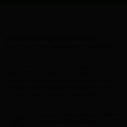
Les personnages présentés sont de vrais patients et le consentement requis pour utiliser leurs histoires a été
obtenu auprès des patients et de leurs familles. Les photographies sont à titre d'illustration uniquement.
RECONNAÎTRE LES SIGNES ET LES
SYMPTÔMES DE LA SMA CHEZ L'ADULTE
Avez-vous ressenti une faiblesse musculaire ? Des formes moins
graves de SMA peuvent apparaître et être diagnostiquées à l’âge
adulte.
Par rapport à la SMA infantile, la SMA adulte peut
1,2
présenter des symptômes plus légers, mais elle reste progressive.
Comparée à la SMA qui débute dans l’enfance, l’évolution de la
SMA chez l’adulte peut être plus insidieuse et plus difficile à
reconnaître.
3
C'est pourquoi il est crucial de pouvoir identifier
les principaux signes et symptômes : en cas de