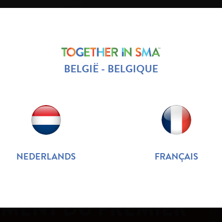
BELGIË - BELGIQUE
A CHEZ LE NOURRISSON
SMA CHEZ
PRIS
 L'ENFANT
L'ADULTE
DE L
NEDERLANDS
FRANÇAIS
TION DEPUIS
EMENT DU PREMIER