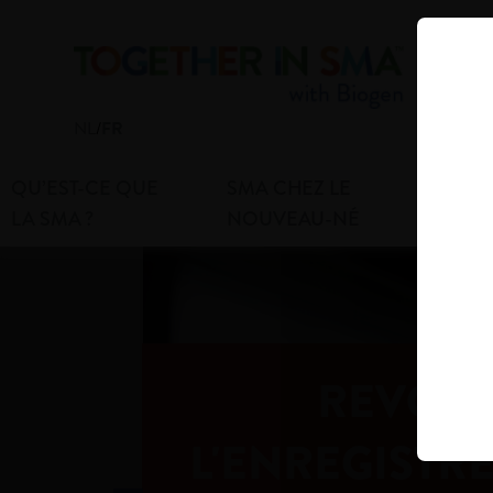
NL
/
FR
QU’EST-CE QUE
SMA CHEZ LE
SM
LA SMA ?
NOUVEAU-NÉ
ET
REVOLU
L'ENREGISTR