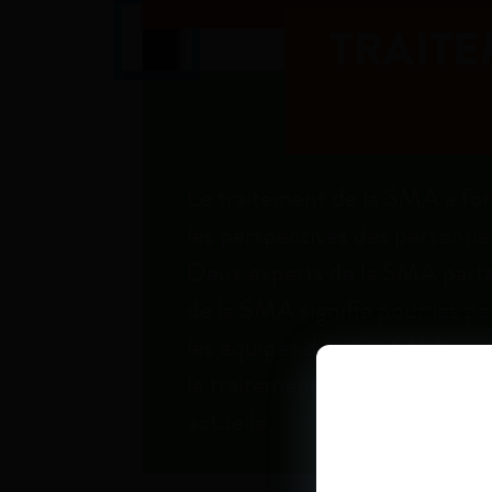
TRAITE
Le traitement de la SMA a f
les perspectives des personne
Deux experts de la SMA parta
de la SMA signifie pour les pe
les équipes de soins SMA, en q
le traitement ne soit disponibl
actuelle.