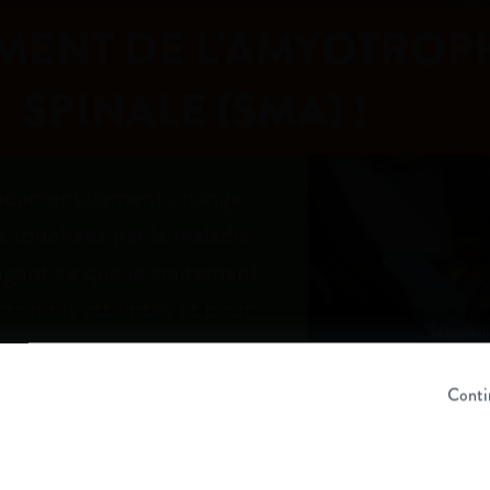
MENT DE L'AMYOTROP
SPINALE (SMA) !
ondamentalement changé
s touchées par la maladie.
gent ce que le traitement
rsonnes atteintes et pour
Les person
uoi la situation avant que
histoires 
e diffère de la situation
Conti