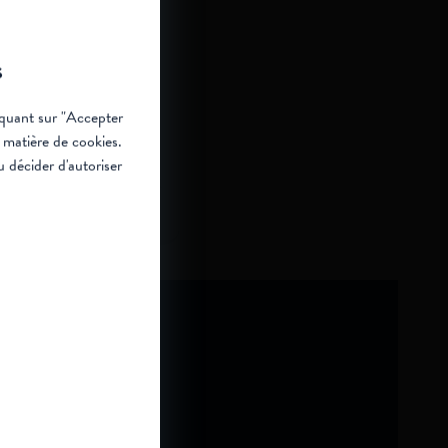
s
liquant sur "Accepter
n matière de cookies
.
 décider d'autoriser
Prof. Dr. Deconinck