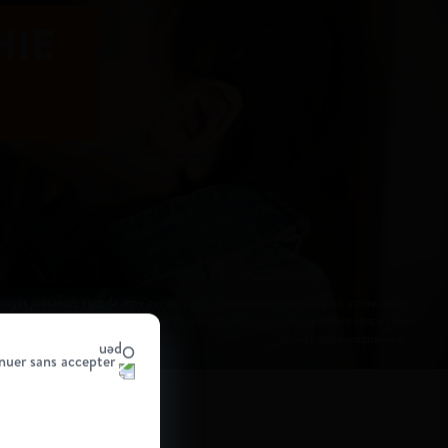
HIE
nages présentés sont de vrais patients et le consentement requis pour utiliser leurs
a été obtenu auprès des patients et de leurs familles. Les photographies sont à titre
d'illustration uniquement.
nuer sans accepter