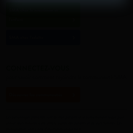
SMA chez le nourrisson et
l'enfant
SMA chez l'adulte
CONNECTEZ-VOUS
pour savoir comment rejoindre la communauté SMA
Découvrez les communautés
Les personnages présentés sont de vrais patients et le consentement requis pour
utiliser leurs histoires a été obtenu auprès des patients et de leurs familles. Les
photographies sont à titre d'illustration uniquement.