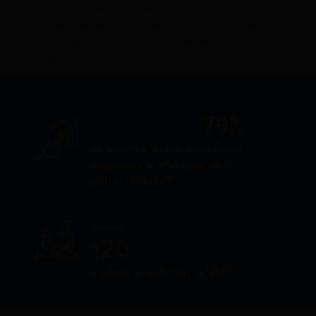
Ces directives ont été formulées grâce à des recherches
considérables menées ces dernières années sur les éléments
scientifiques relatifs à la SMA et les différentes options de soins
disponibles.
3
79
%
AUGMENTATION DE
du nombre d’articles scientifiques
consacrés à la SMA entre 2001-
2011 et 2011-2021*
4,5
Environ
120
ÉTUDES CLINIQUES
étudient actuellement la SMA*
6