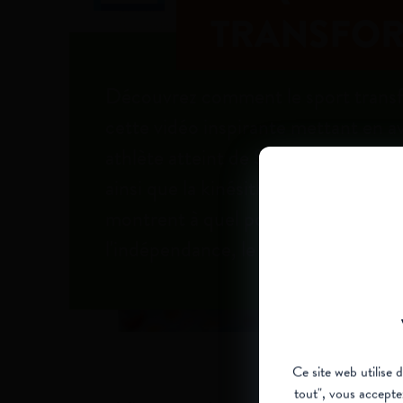
TRANSFOR
Découvrez comment le sport transf
cette vidéo inspirante mettant en a
athlète atteint de SMA, son père et
ainsi que la kinésithérapeute Patrici
montrent à quel point l'activité phy
l'indépendance, le vivre ensemble et 
Ce site web utilise 
tout", vous accepte