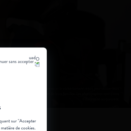
nuer sans accepter
nages présentés sont de vrais patients et le consentement requis pour utiliser leurs
a été obtenu auprès des patients et de leurs familles. Les photographies sont à titre
d'illustration uniquement.
s
liquant sur "Accepter
n matière de cookies
.