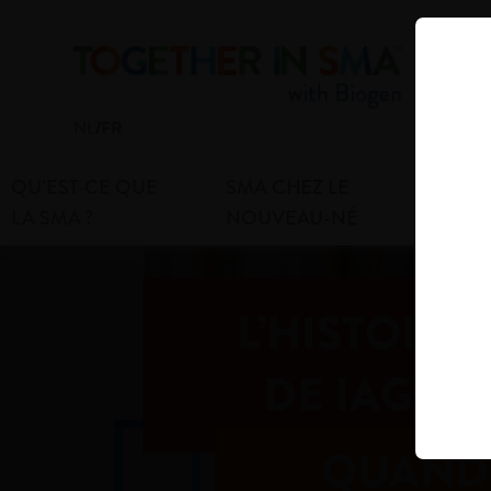
NL
/
FR
QU’EST-CE QUE
SMA CHEZ LE
SM
LA SMA ?
NOUVEAU-NÉ
ET
L’HISTOIRE
DE IAGO
QUAND 