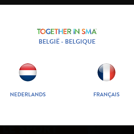
BELGIË - BELGIQUE
A CHEZ LE NOURRISSON
SMA CHEZ
PRIS
 L'ENFANT
L'ADULTE
DE L
NEDERLANDS
FRANÇAIS
LE SPORT