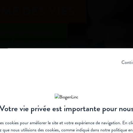
ME DES VIES
orme des vies dans
vant Iago, un jeune
 entraîneur Robin,
a. Ensemble, ils
Conti
sique favorise
la joie.
Les person
histoires 
Votre vie privée est importante pour nou
des cookies pour améliorer le site et votre expérience de navigation. En c
z que nous utilisions des cookies, comme indiqué dans notre
politique e